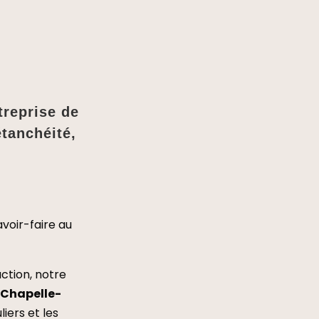
treprise de
étanchéité,
voir-faire au
ction, notre
 Chapelle-
iers et les