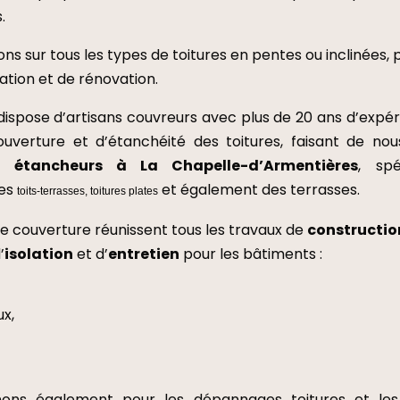
.
ns sur tous les types de toitures en pentes ou inclinées, 
ation et de rénovation.
dispose d’artisans couvreurs avec plus de 20 ans d’expér
uverture et d’étanchéité des toitures, faisant de no
t
étancheurs à La Chapelle-d’Armentières
, spé
des
et également des terrasses.
toits-terrasses, toitures plates
e couverture réunissent tous les travaux de
constructio
’
isolation
et d’
entretien
pour les bâtiments :
x,
nons également pour les dépannages toitures et les 