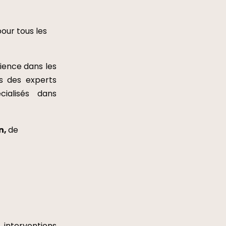
pour tous les
ience dans les
us des experts
cialisés dans
n,
de
interventions