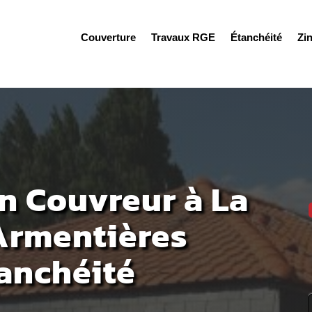
Couverture
Travaux RGE
Étanchéité
Zi
n Couvreur à La
Armentières
tanchéité