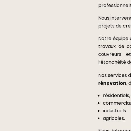
professionnels
Nous interveno
projets de cré
Notre équipe 
travaux de co
couvreurs e
l’étanchéité 
Nos services d
rénovation
, d
résidentiels,
commerciau
industriels
agricoles.
Nous interve