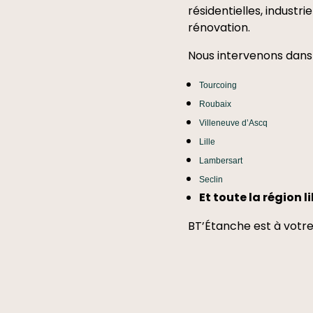
résidentielles, industr
rénovation.
Nous intervenons dans 
Tourcoing
Roubaix
Villeneuve d’Ascq
Lille
Lambersart
Seclin
Et toute la région li
BT’Étanche est à votre