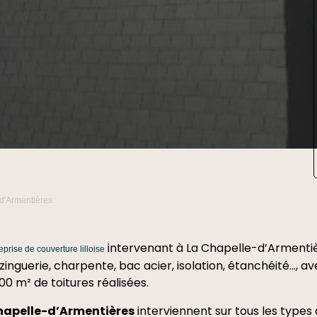
Nicole Doua
16 Décembre 
l'entreprise Termisu
intervenu rapidemen
le faitage a eté réparé ,les tuiles
abimées ont été ch
un traitement anti-xylophage a
Lire la suite
été effectué ,le tout
raisonnable .
Nous recommandon
entreprise qui a no
satisfaction
d'Armentières
intervenant à La Chapelle-d’Armentiè
eprise de couverture lilloise
: zinguerie, charpente, bac acier, isolation, étanchéité…, a
0 m² de toitures réalisées.
hapelle-d’Armentières
interviennent sur tous les types 