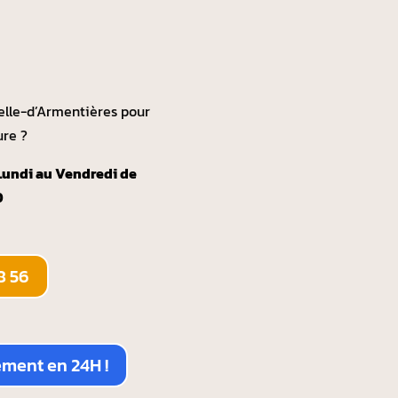
lle-d’Armentières pour
ure ?
Lundi au Vendredi de
0
8 56
ement en 24H !