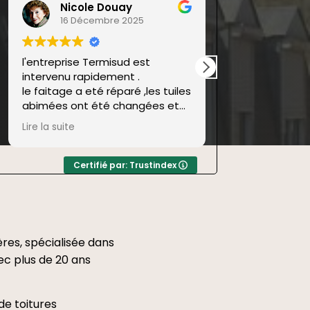
y
FLORENCE ALEXIS
2025
1 Décembre 2025
d est
Tres bon contact avec cette
t .
entreprise réactive. Nous avions
un problème délicat
angées et
d'étanchéification d'une
terrasse , circulant au dessus
Lire la suite
 pour un prix
d'un garage. Bt etanche a réussi
a tres vite appréhender et
s cette
trouver une solution a notre
Certifié par: Trustindex
us a donné
problème ( ce que toutes les
sociétés n'ont pas été a meme
de faire)
Nous n'avons finalement pas
res, spécialisée dans
travaillé avec cette société.
vec plus de 20 ans
Mais nous ne pouvons
qu'apprécier et souligner le
sérieux du suivi de notre dossier.
de toitures