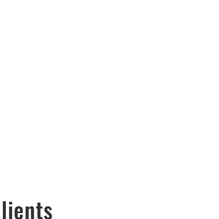
ardage - Ravalement de Façade
 Terrasse - Balcon - Fenêtre de
toit - Velux
lients