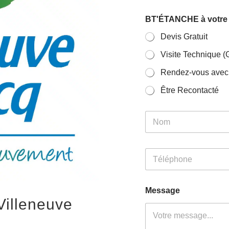
BT'ÉTANCHE à votre s
Devis Gratuit
Visite Technique (G
Rendez-vous avec 
Être Recontacté
N
o
m
Prénom
e
T
t
é
C
l
o
Prénom
é
m
Message
p
m
Villeneuve
h
u
o
n
n
e