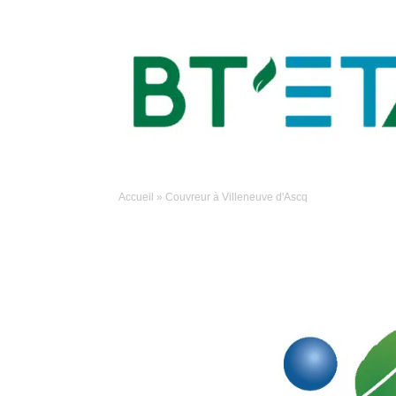
Accueil
»
Couvreur à Villeneuve d'Ascq