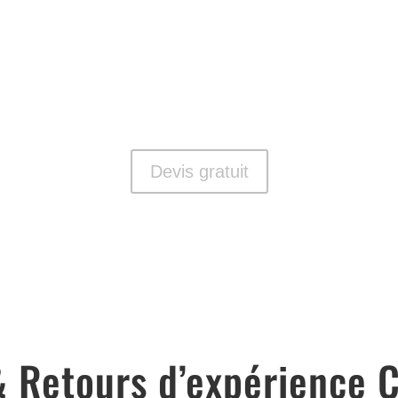
Isolation Intérieure & Extérieure -
B
 -
Sarking - Combles - Rampants -
-
Plafonds
Devis gratuit
& Retours d’expérience C