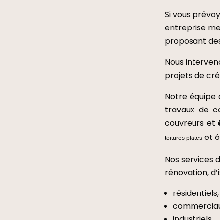
Si vous prévoy
entreprise met
proposant des 
Nous interveno
projets de cré
Notre équipe 
travaux de co
couvreurs et
et é
toitures plates
Nos services d
rénovation, d’
résidentiels,
commerciau
industriels