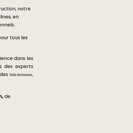
ruction, notre
lines
,
en
onnels.
pour tous les
ience dans les
us des experts
é des
toits-terrasses,
n,
de