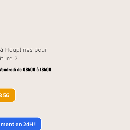
 à
Houplines
pour
iture ?
 Vendredi de 08h00 à 18h00
8 56
ement en 24H !