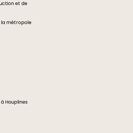
uction et de
Nous recommandons
 la métropole
e à
Houplines