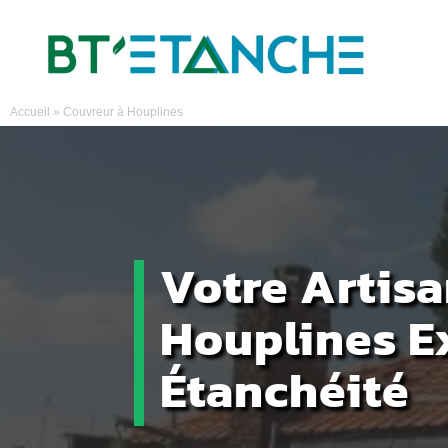
Accueil
»
Couvreur à Houplines
Votre Artis
Houplines E
Étanchéité