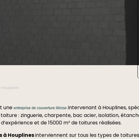
Nicole Douay
16 Décembre 2025
l'entreprise Termisud est
intervenu rapidement .
le faitage a eté réparé ,les tuiles
abimées ont été changées et
un traitement anti-xylophage a
Lire la suite
été effectué ,le tout pour un prix
raisonnable .
Nous recommandons cette
entreprise qui a nous a donné
satisfaction
à Houplines
st une
intervenant à
Houplines
, spé
entreprise de couverture lilloise
 toiture : zinguerie, charpente, bac acier, isolation, étanc
 d’expérience et de 15000 m² de toitures réalisées.
s à
Houplines
interviennent sur tous les types de toitures