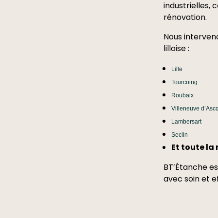
industrielles,
rénovation.
Nous interven
lilloise :
Lille
Tourcoing
Roubaix
Villeneuve d’Asc
Lambersart
Seclin
Et toute la 
BT’Étanche est
avec soin et ef